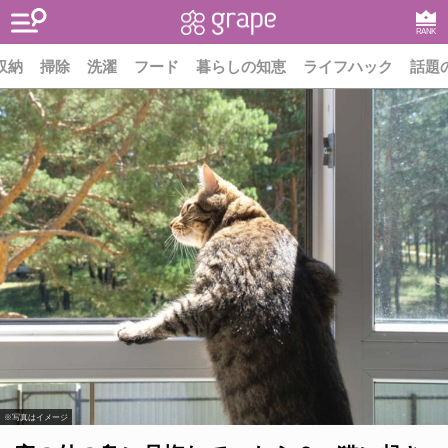
RANK
収納
掃除
洗濯
フード
暮らしの知恵
ライフハック
話題
※写真はイメージ