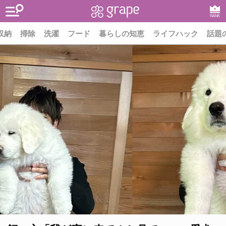
RANK
収納
掃除
洗濯
フード
暮らしの知恵
ライフハック
話題