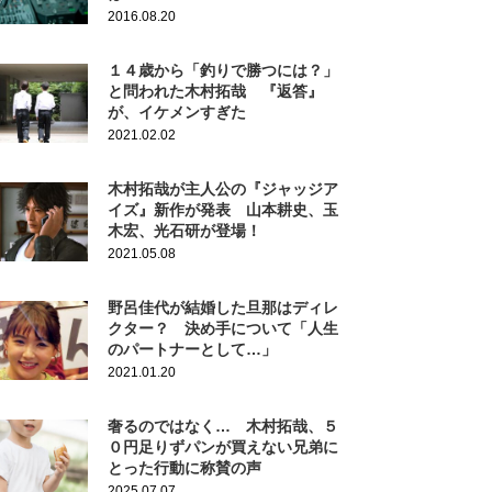
2016.08.20
１４歳から「釣りで勝つには？」
と問われた木村拓哉 『返答』
が、イケメンすぎた
2021.02.02
木村拓哉が主人公の『ジャッジア
イズ』新作が発表 山本耕史、玉
木宏、光石研が登場！
2021.05.08
野呂佳代が結婚した旦那はディレ
クター？ 決め手について「人生
のパートナーとして…」
2021.01.20
奢るのではなく… 木村拓哉、５
０円足りずパンが買えない兄弟に
とった行動に称賛の声
2025.07.07