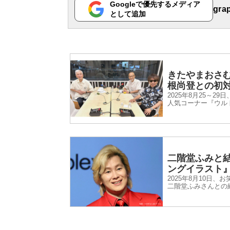
Googleで優先するメディア
gr
として追加
きたやまおさ
根尚登との初
2025年8月25～
人気コーナー『ウル
ット『TM NETW
二階堂ふみと
ングイラスト
2025年8月10日
二階堂ふみさんとの
番組『家事ヤロウ!!
ザーさんに向けた、