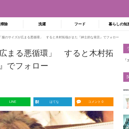
掃除
洗濯
フード
暮らしの知
「服のサイズが広まる悪循環」 すると木村拓哉がまた『紳士的な発言』でフォロー
広まる悪循環」 すると木村拓
『
』でフォロー
LINE
はてな
コメント 0