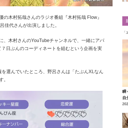
の木村拓哉さんのラジオ番組『木村拓哉 Flow』
の野呂佳代さんが出演しました。
「
、木村さんのYouTubeチャンネルで、一緒にアパ
て７日ぶんのコーディネートを組むという企画を実
服を選んでいたところ、野呂さんは「たぶんXLなん
す。
瞬
自
202