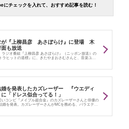
apeにチェックを入れて、おすすめ記事を読む！
むが『上柳昌彦 あさぼらけ』に登場 木
対面も放送
29日、ラジオ番組『上柳昌彦 あさぼらけ』（ニッポン放送）の
トラヒットの道標』に、きたやまおさむさんと、音楽ユニ
ORK』木根尚登さんが登場します。
結婚を発表したカズレーザー 『ウエディ
』に「ドレス似合ってる！」
、お笑いコンビ『メイプル超合金』のカズレーザーさんと俳優の
結婚を発表。カズレーザーさんがMCを務める、バラエティ
!』（テレビ朝日系）が、同日にXを更新しました。カズレー
温かなメッセージとイラストとは？