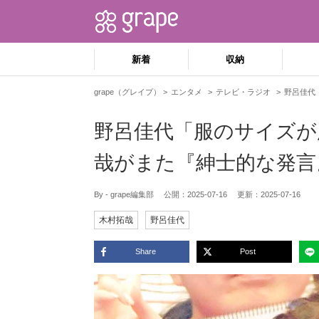
新着
収納
grape（グレイプ）
エンタメ
テレビ・ラジオ
野呂佳代
野呂佳代「服のサイズが
哉がまた『紳士的な発言
By - grape編集部
公開：
2025-07-16
更新：
2025-07-16
木村拓哉
野呂佳代
Share
Post