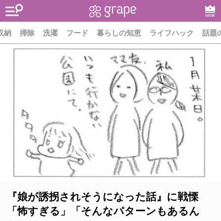
RANK
収納
掃除
洗濯
フード
暮らしの知恵
ライフハック
話題
『娘が誘拐されそうになった話』に戦慄
「怖すぎる」「そんなパターンもあるん