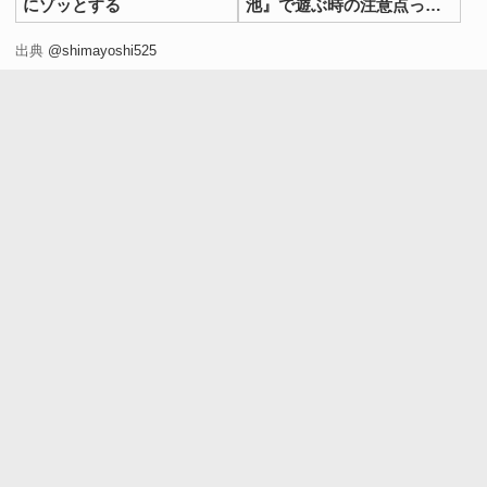
にゾッとする
池』で遊ぶ時の注意点っ
て？
出典
@shimayoshi525