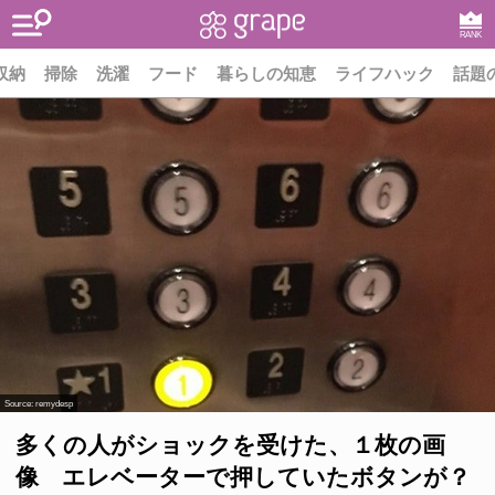
RANK
収納
掃除
洗濯
フード
暮らしの知恵
ライフハック
話題
Source:
remydesp
多くの人がショックを受けた、１枚の画
像 エレベーターで押していたボタンが？