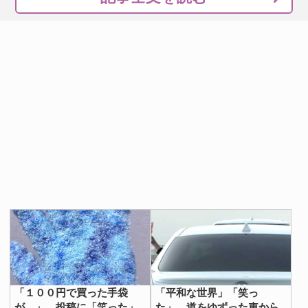
「１００円で買った手袋
「平和な世界」「笑っ
が…」 投稿に「笑った」
た」 道をゆずった車から