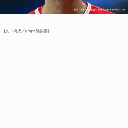
[文・構成／grape編集部]