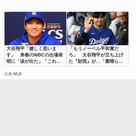
大谷翔平「嬉しく思いま
「もうノーベル平和賞だ
す」 来春のWBCの出場表
ろ」 大谷翔平が立ち上げ
明に「涙が出た」「これは
た『財団』が…「素晴らし
熱い」
い」
出典
MLB