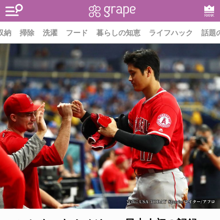
RANK
収納
掃除
洗濯
フード
暮らしの知恵
ライフハック
話題