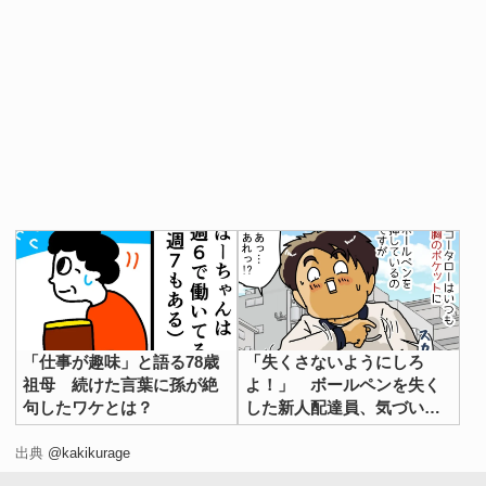
「仕事が趣味」と語る78歳
「失くさないようにしろ
祖母 続けた言葉に孫が絶
よ！」 ボールペンを失く
句したワケとは？
した新人配達員、気づいた
後の行動が？
出典
@kakikurage