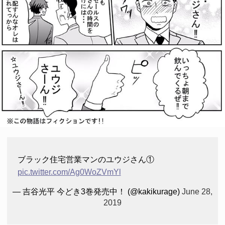
ブラック住宅営業マンのユウジさん①
pic.twitter.com/Ag0WoZVmYl
— 吉谷光平 今どき3巻発売中！ (@kakikurage)
June 28,
2019