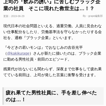
上司の『飲みの誘い』に苦しむブラック企
業の社員 そこに現れた救世主は…！？
By - grape編集部
更新：
2019-06-29
現代日本の社会問題といえる、過重労働。人員に見合わな
い仕事配分をしたり、労働基準法を守らなかったりする会
社を、通称『ブラック企業』といいます。
『今どきの若いモンは』でおなじみの吉谷光平
（
@kakikurage
）さんが新たに描いたのは、ブラック企業
に勤める男性社員・前田のエピソード。
残業代が出ないにも関わらず、深夜まで仕事をして疲れ果
てている前田は、上司が発した言葉に衝撃を受けます。
疲れ果てた男性社員に、手を差し伸べた
のは…！