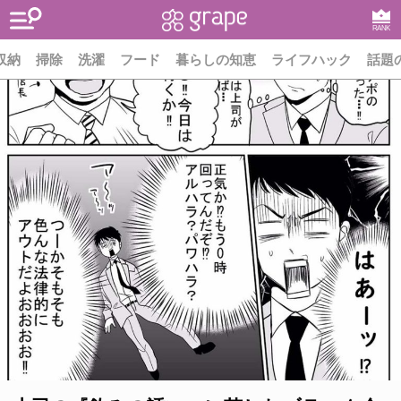
RANK
収納
掃除
洗濯
フード
暮らしの知恵
ライフハック
話題