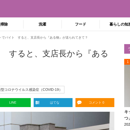
掃除
洗濯
フード
暮らしの知
トでバイト すると、支店長から『ある物』が送られてきて？
ト すると、支店長から『ある
1
新型コロナウイルス感染症（COVID-19）
LINE
はてな
コメント 0
キ
つ
202