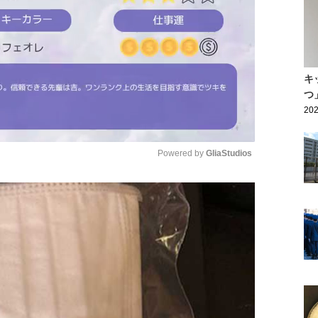
キ
つ
202
Powered by 
GliaStudios
Mute