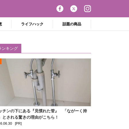
恵
ライフハック
話題の商品
ランキング
ッチンの下にある『見慣れた管』 「ながーく持
」とされる驚きの理由がこちら！
6.06.30
[PR]