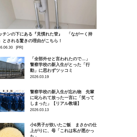
ッチンの下にある『見慣れた管』 「ながーく持
」とされる驚きの理由がこちら！
6.06.30
[PR]
「全部外せと言われたので…」
警察学校の新入生がとった「行
動」に思わずツッコミ
2026.03.19
警察学校の新入生が忘れ物 先輩
に叱られて放った一言に「笑って
しまった」【リアル教場】
2026.03.13
小6男子が炊いたご飯 まさかの仕
上がりに、母「これは私が悪かっ
た」