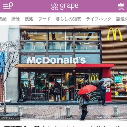
RANK
収納
掃除
洗濯
フード
暮らしの知恵
ライフハック
話題
※写真はイメージ