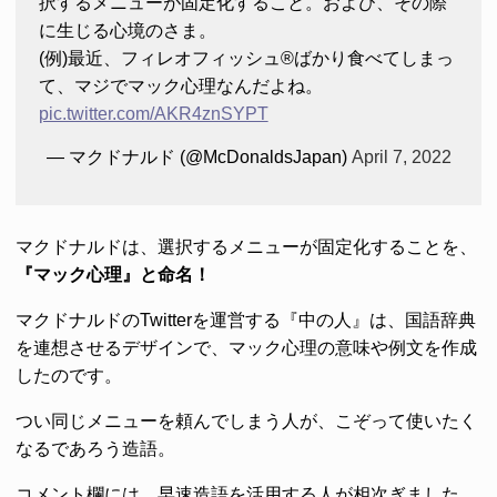
択するメニューが固定化すること。および、その際
に生じる心境のさま。
(例)最近、フィレオフィッシュ®ばかり食べてしまっ
て、マジでマック心理なんだよね。
pic.twitter.com/AKR4znSYPT
— マクドナルド (@McDonaldsJapan)
April 7, 2022
マクドナルドは、選択するメニューが固定化することを、
『マック心理』と命名！
マクドナルドのTwitterを運営する『中の人』は、国語辞典
を連想させるデザインで、マック心理の意味や例文を作成
したのです。
つい同じメニューを頼んでしまう人が、こぞって使いたく
なるであろう造語。
コメント欄には、早速造語を活用する人が相次ぎました。