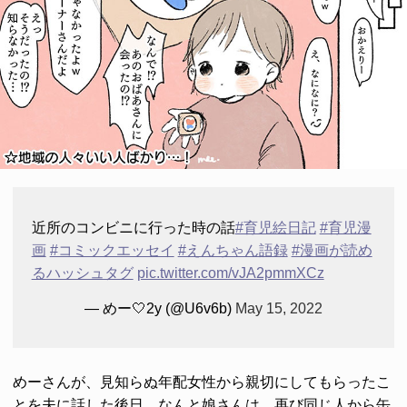
近所のコンビニに行った時の話
#育児絵日記
#育児漫
画
#コミックエッセイ
#えんちゃん語録
#漫画が読め
るハッシュタグ
pic.twitter.com/vJA2pmmXCz
— めー🤍2y (@U6v6b)
May 15, 2022
めーさんが、見知らぬ年配女性から親切にしてもらったこ
とを夫に話した後日、なんと娘さんは、再び同じ人から缶