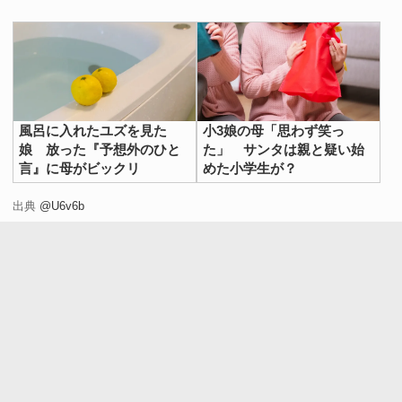
風呂に入れたユズを見た
小3娘の母「思わず笑っ
娘 放った『予想外のひと
た」 サンタは親と疑い始
言』に母がビックリ
めた小学生が？
出典
@U6v6b