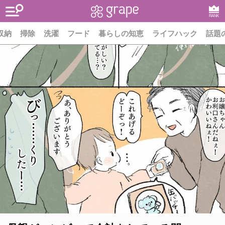
RANK
収納
掃除
洗濯
フード
暮らしの知恵
ライフハック
話題