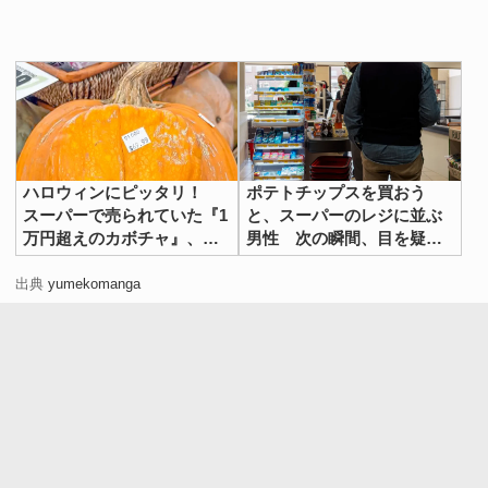
ハロウィンにピッタリ！
ポテトチップスを買おう
スーパーで売られていた『1
と、スーパーのレジに並ぶ
万円超えのカボチャ』、形
男性 次の瞬間、目を疑う
が？
行動に！
出典
yumekomanga