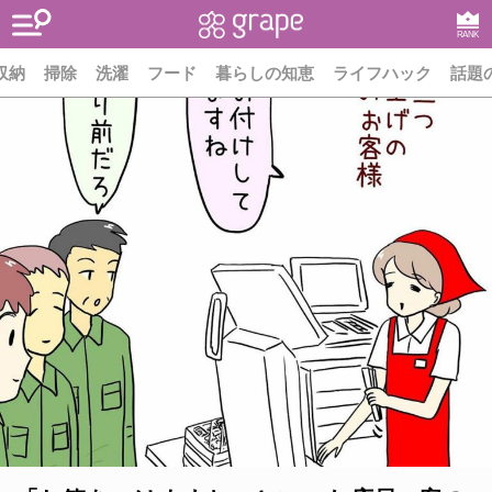
RANK
収納
掃除
洗濯
フード
暮らしの知恵
ライフハック
話題