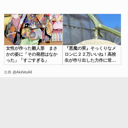
女性が作った雛人形 まさ
『悪魔の実』そっくりなメ
かの姿に「その発想はなか
ロンに２２万いいね！高校
った」「すごすぎる」
生が作り出した力作に世界
が注目
出典
@AkihitoAll