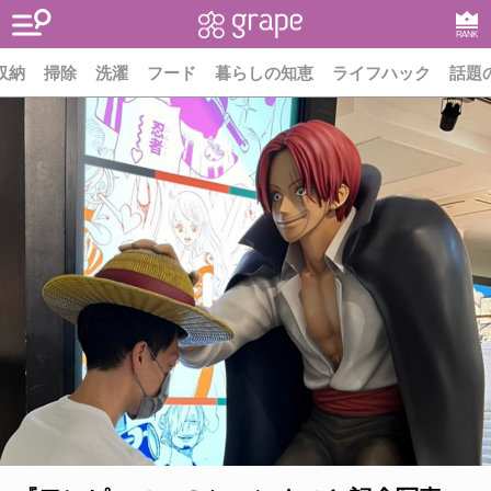
RANK
収納
掃除
洗濯
フード
暮らしの知恵
ライフハック
話題