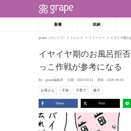
新着
収納
grape（グレイプ）
トレンド
ストーリー
イヤイヤ期の
イヤイヤ期のお風呂拒否
っこ作戦が参考になる
By - grape編集部
公開：
2023-03-11
更新：
2026-06-03
お母さん
子供
子育て
親子
Share
Post