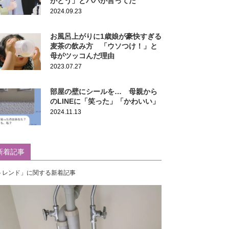
がとう」とパパが言ってた
2024.09.23
お風呂上がりに1歳娘が豪快すぎる
麦茶の飲み方 「ウソつけ！」と
母がツッコんだ理由
2023.07.27
部屋の壁にシールを… 母親から
のLINEに「笑った」「かわいい」
2024.11.13
新着記事
トレンド」に関する新着記事