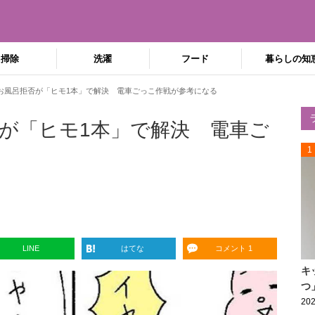
掃除
洗濯
フード
暮らしの知
お風呂拒否が「ヒモ1本」で解決 電車ごっこ作戦が参考になる
が「ヒモ1本」で解決 電車ご
1
LINE
はてな
コメント 1
キ
つ
202