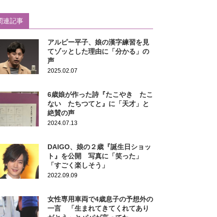
関連記事
アルピー平子、娘の漢字練習を見
てゾッとした理由に「分かる」の
声
2025.02.07
6歳娘が作った詩『たこやき たこ
ない たちつてと』に「天才」と
絶賛の声
2024.07.13
DAIGO、娘の２歳『誕生日ショッ
ト』を公開 写真に「笑った」
「すごく楽しそう」
2022.09.09
女性専用車両で4歳息子の予想外の
一言 「生まれてきてくれてあり