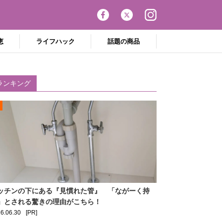
恵
ライフハック
話題の商品
ランキング
ッチンの下にある『見慣れた管』 「ながーく持
」とされる驚きの理由がこちら！
6.06.30
[PR]