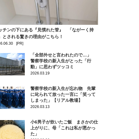
ッチンの下にある『見慣れた管』 「ながーく持
」とされる驚きの理由がこちら！
6.06.30
[PR]
「全部外せと言われたので…」
警察学校の新入生がとった「行
動」に思わずツッコミ
2026.03.19
警察学校の新入生が忘れ物 先輩
に叱られて放った一言に「笑って
しまった」【リアル教場】
2026.03.13
小6男子が炊いたご飯 まさかの仕
上がりに、母「これは私が悪かっ
た」