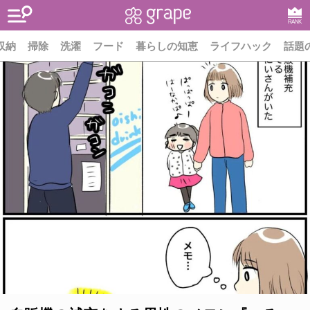
RANK
収納
掃除
洗濯
フード
暮らしの知恵
ライフハック
話題