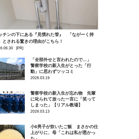
ッチンの下にある『見慣れた管』 「ながーく持
」とされる驚きの理由がこちら！
6.06.30
[PR]
「全部外せと言われたので…」
警察学校の新入生がとった「行
動」に思わずツッコミ
2026.03.19
警察学校の新入生が忘れ物 先輩
に叱られて放った一言に「笑って
しまった」【リアル教場】
2026.03.13
小6男子が炊いたご飯 まさかの仕
上がりに、母「これは私が悪かっ
た」