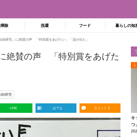
掃除
洗濯
フード
暮らしの知
自由研究』に絶賛の声 「特別賞をあげたい」「涙が出た」
に絶賛の声 「特別賞をあげた
1
自由研究
LINE
はてな
コメント 0
キ
つ
202