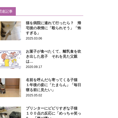
関連記事
猫を病院に連れて行ったら？ 帰
宅後の表情に「殴られそう」「怖
すぎる」
2025.03.06
お菓子が食べたくて、離乳食を吹
き出した息子 それを見た父親
は…
2020.09.17
名前を呼んだら寄ってくる子猫
１年後の姿に「たまらん」「毎日
寝る前に見たい」
2025.05.02
プリンターにビビリすぎな子猫
１００点の反応に「めっちゃ笑っ