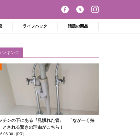
恵
ライフハック
話題の商品
ランキング
ッチンの下にある『見慣れた管』 「ながーく持
」とされる驚きの理由がこちら！
6.06.30
[PR]