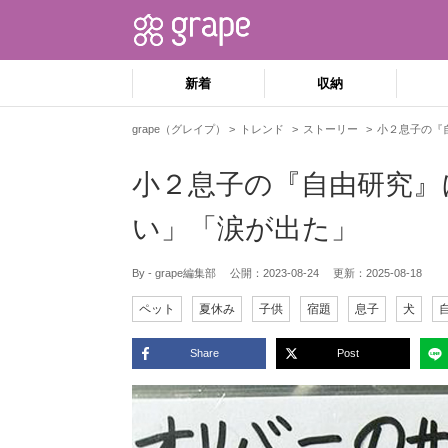
新着
収納
grape（グレイプ）
トレンド
ストーリー
小２息子の『
小２息子の『自由研究』
い」「涙が出た」
By - grape編集部
公開：
2023-08-24
更新：
2025-08-18
ペット
夏休み
子供
宿題
息子
犬
Share
Post