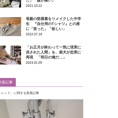
た」「腹が痛い」
2021.10.22
母親の部屋着をリメイクした中学
生 『自分用のTシャツ』との差
に「笑った」「欲しい」
2022.07.16
「お正月が終わって一気に現実に
戻された人間」を、柴犬が忠実に
再現 「明日の俺だ…」
2023.01.05
新着記事
トレンド」に関する新着記事