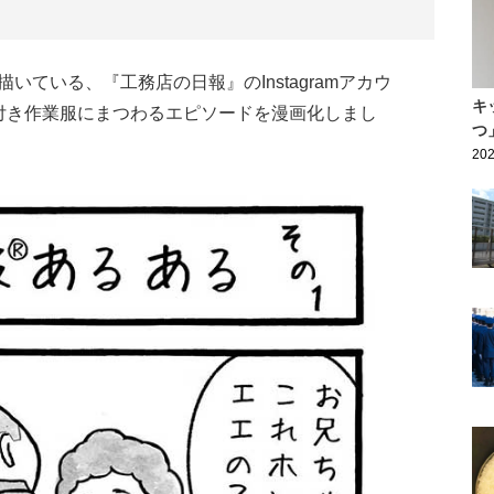
ている、『工務店の日報』のInstagramアカウ
キ
付き作業服にまつわるエピソードを漫画化しまし
つ
202