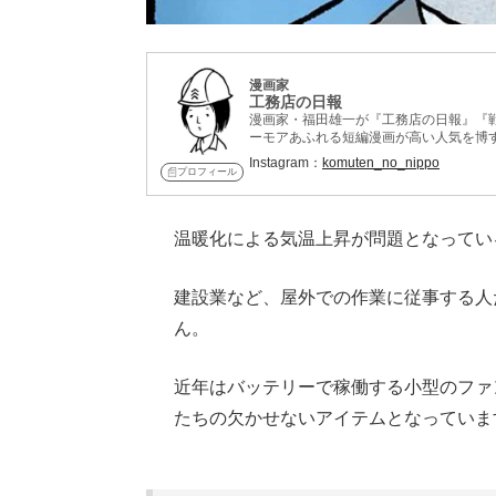
漫画家
工務店の日報
漫画家・福田雄一が『工務店の日報』『
ーモアあふれる短編漫画が高い人気を博す
発売。
Instagram：
komuten_no_nippo
プロフィール
温暖化による気温上昇が問題となってい
建設業など、屋外での作業に従事する人
ん。
近年はバッテリーで稼働する小型のファ
たちの欠かせないアイテムとなっていま
Loaded
:
62.90%
/
Unmute