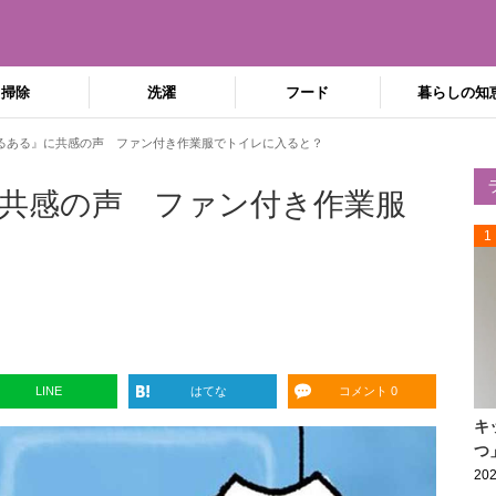
掃除
洗濯
フード
暮らしの知
るある』に共感の声 ファン付き作業服でトイレに入ると？
共感の声 ファン付き作業服
1
LINE
はてな
コメント 0
キ
つ
202