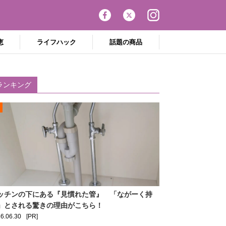
恵
ライフハック
話題の商品
ランキング
ッチンの下にある『見慣れた管』 「ながーく持
」とされる驚きの理由がこちら！
6.06.30
[PR]