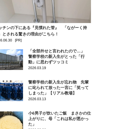
ッチンの下にある『見慣れた管』 「ながーく持
」とされる驚きの理由がこちら！
6.06.30
[PR]
「全部外せと言われたので…」
警察学校の新入生がとった「行
動」に思わずツッコミ
2026.03.19
警察学校の新入生が忘れ物 先輩
に叱られて放った一言に「笑って
しまった」【リアル教場】
2026.03.13
小6男子が炊いたご飯 まさかの仕
上がりに、母「これは私が悪かっ
た」