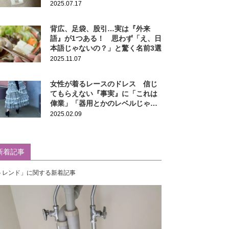
ぎ」
2025.07.17
背広、足袋、股引…実は『外来
語』が1つある！ 思わず「え、日
本語じゃないの？」と驚く名前3選
2025.11.07
女性が着るレースのドレス 信じ
てもらえない『事実』に「これは
偉業」「器用とかのレベルじゃな
い」
2025.02.09
新着記事
トレンド」に関する新着記事