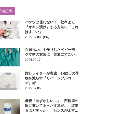
関連記事
バケツは使わない！ 効率よく
『オキシ漬け』する方法に「これ
はすごい」
2025.07.08
[PR]
百日祝いに手作りしたベビー袴
クマ柄の衣装に「普通にすごい」
2024.10.17
旅行ライターが実践 1泊2日の荷
物を減らす『リバーシブルコー
デ』術
2025.02.05
母親「恥ずかしい…」 西松屋の
服に書いてあった文章が…「涙出
るほど笑った」「センスがよす