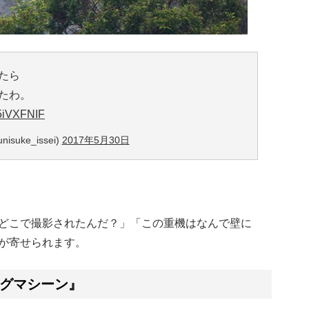
たら
たわ。
o5iVXFNIF
suke_issei)
2017年5月30日
どこで撮影されたんだ？」「この重機はなんで壁に
が寄せられます。
グマシーン』