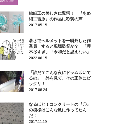
関連記事
飴細工の美しさに驚愕！ 『あめ
細工吉原』の作品に称賛の声
2017.05.15
暑さでヘルメットを一瞬外した作
業員 すると現場監督が？ 「理
不尽すぎ」「令和だと思えない」
2022.06.15
「誰だ？こんな夜にドラム叩いて
るの」 外を見て、その正体にビ
ックリ！
2017.08.24
なるほど！コンクリートの『〇』
の模様はこんな風に作ってたん
だ！
2017.11.19