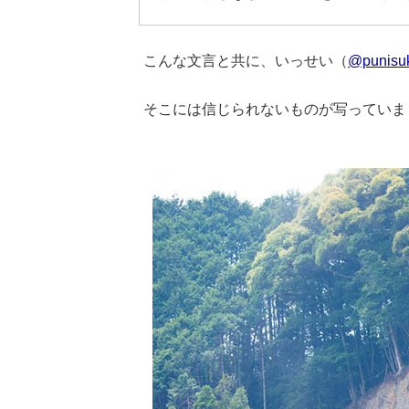
こんな文言と共に、いっせい（
@punisuk
そこには信じられないものが写っていま
Loaded
:
62.90%
/
Unmute