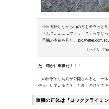
今日運転しながら山の方をチラっと見
「ん？…………ファッ！？」ってなっ
重機の本気を見た。
pic.twitter.com/T
— いっせい (@puni
た、確かに重機だ！！！
この衝撃的な写真が公開されると「一体
張り付いているの？」と多くの疑問の声
重機の正体は『ロッククライミン