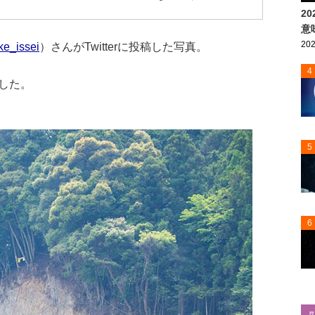
2
意
202
e_issei
）さんがTwitterに投稿した写真。
4
した。
5
6