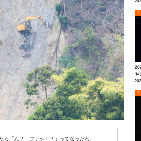
202
2
2
や
202
3
たら「ん？…ファッ！？」ってなったわ。