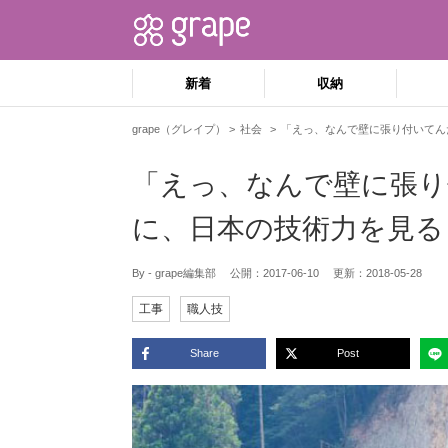
新着
収納
grape（グレイプ）
社会
「えっ、なんで壁に張り付いてん
「えっ、なんで壁に張り
に、日本の技術力を見る
By - grape編集部
公開：
2017-06-10
更新：
2018-05-28
工事
職人技
Share
Post