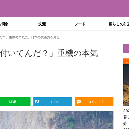
掃除
洗濯
フード
暮らしの知
だ？」重機の本気に、日本の技術力を見る
付いてんだ？」重機の本気
1
LINE
はてな
コメント 0
2
見
介