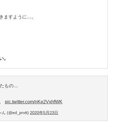
きますように…。
い。
来たもの…
り。
pic.twitter.com/nKe2VxhfWK
(@ed_prvtt)
2020年5月23日