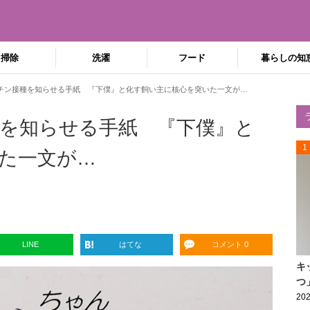
掃除
洗濯
フード
暮らしの知
チン接種を知らせる手紙 『下僕』と化す飼い主に核心を突いた一文が…
を知らせる手紙 『下僕』と
1
た一文が…
LINE
はてな
コメント 0
キ
つ
202