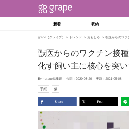
新着
収納
grape（グレイプ）
トレンド
おもしろ
獣医からのワク
獣医からのワクチン接種
化す飼い主に核心を突い
By - grape編集部
公開：
2020-05-26
更新：
2021-05-08
手紙
猫
Share
Post