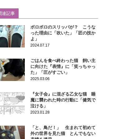
関連記事
ボロボロのスリッパが？ こうな
った理由に「吹いた」「匠の技か
よ」
2024.07.17
ごはんを食べ終わった猫 飼い主
に向けた『表情』に「笑っちゃっ
た」「圧がすごい」
2025.03.06
『女子会』に混ざる乙女な猫 睡
魔に襲われた時の行動に「健気で
泣ける」
2023.01.28
「と、鳥だ！」 生まれて初めて
外の世界を見た猫 とんでもない