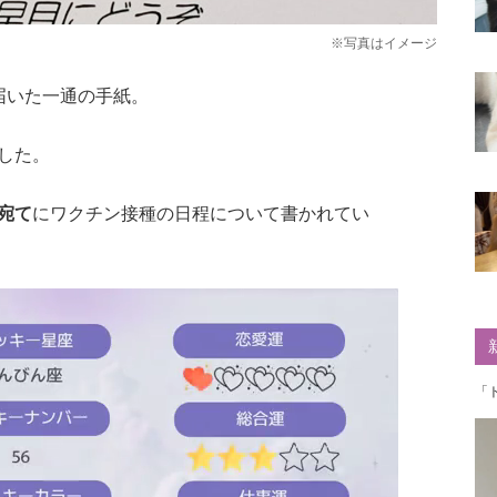
※写真はイメージ
届いた一通の手紙。
した。
宛て
にワクチン接種の日程について書かれてい
「