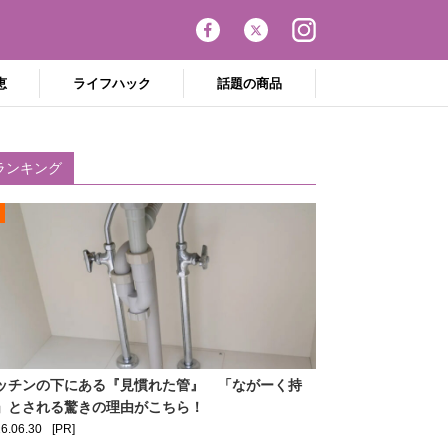
恵
ライフハック
話題の商品
ランキング
ッチンの下にある『見慣れた管』 「ながーく持
」とされる驚きの理由がこちら！
6.06.30
[PR]