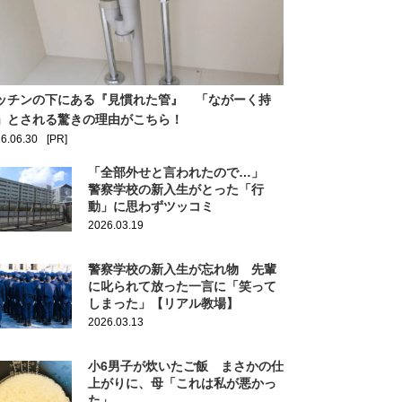
ッチンの下にある『見慣れた管』 「ながーく持
」とされる驚きの理由がこちら！
6.06.30
[PR]
「全部外せと言われたので…」
警察学校の新入生がとった「行
動」に思わずツッコミ
2026.03.19
警察学校の新入生が忘れ物 先輩
に叱られて放った一言に「笑って
しまった」【リアル教場】
2026.03.13
小6男子が炊いたご飯 まさかの仕
上がりに、母「これは私が悪かっ
た」