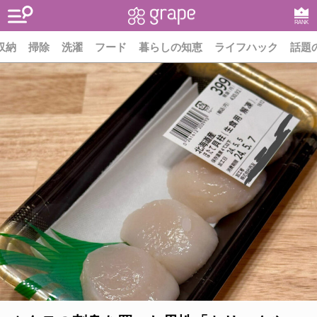
RANK
収納
掃除
洗濯
フード
暮らしの知恵
ライフハック
話題