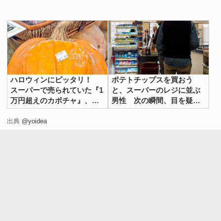
ハロウィンにピッタリ！
ポテトチップスを買おう
スーパーで売られていた『1
と、スーパーのレジに並ぶ
万円超えのカボチャ』、形
男性 次の瞬間、目を疑う
が？
行動に！
出典
@yoidea