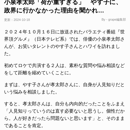
小泉孝太郎「荷が重すぎる」 やす子に、
政界に行かなかった理由を聞かれ…
By - grape編集部
更新：
2024-10-18
２０２４年１０月１６日に放送されたバラエティ番組『世
界頂グルメ』（日本テレビ系）では、俳優の小泉孝太郎さ
んが、お笑いタレントのやす子さんとハワイを訪れまし
た。
初めてロケで共演する２人は、素朴な質問や悩み相談など
をして距離を縮めていくことに。
まずは、やす子さんが孝太郎さんに、自身が人見知りだと
いう悩みを相談しました。
すると、孝太郎さんは、自分も内向的だったことをふまえ
「人見知りっていうのは直す必要ないと思うし。個性だか
ら。人が好きだったら問題ないと思います」と、そのまま
であることを肯定。