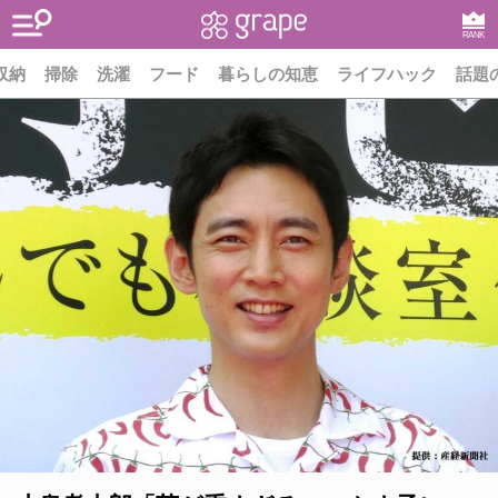
RANK
収納
掃除
洗濯
フード
暮らしの知恵
ライフハック
話題