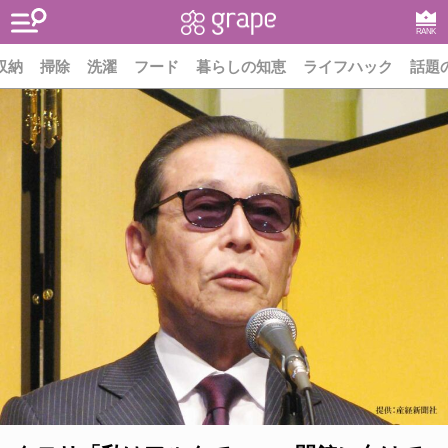
RANK
収納
掃除
洗濯
フード
暮らしの知恵
ライフハック
話題