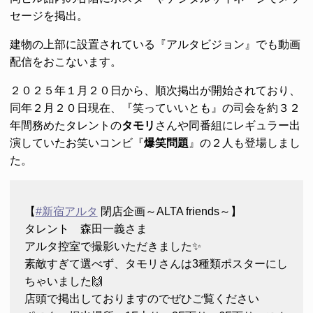
セージを掲出。
建物の上部に設置されている『アルタビジョン』でも動画
配信をおこないます。
２０２５年１月２０日から、順次掲出が開始されており、
同年２月２０日現在、『笑っていいとも』の司会を約３２
年間務めたタレントの
タモリ
さんや同番組にレギュラー出
演していたお笑いコンビ『
爆笑問題
』の２人も登場しまし
た。
【
#新宿アルタ
閉店企画～ALTA friends～】
タレント 森田一義さま
アルタ控室で撮影いただきました✨
素敵すぎて選べず、タモリさんは3種類ポスターにし
ちゃいました🙌
店頭で掲出しておりますのでぜひご覧ください