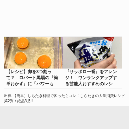
【レシピ】卵を3つ割っ
『サッポロ一番』をアレン
て？ ロバート馬場の『簡
ジ！ ワンランクアップす
単おかず』に「パワーもら
る芸能人おすすめのレシピ
えそう！」「もうたまら
【３選】
ん…」
出典
【簡単】しらたき料理で困ったらコレ！しらたきの大量消費レシピ
第2弾！絶品3品!!