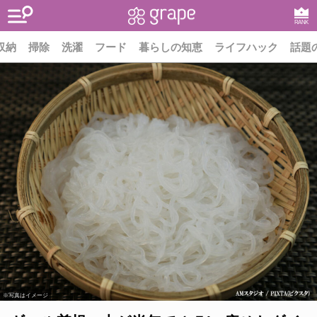
RANK
収納
掃除
洗濯
フード
暮らしの知恵
ライフハック
話題
※写真はイメージ