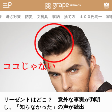
LIFEHACK
RANK
着
暑さ対策
防災
文房具
収納
捨て方
１００円均一
家
リーゼントはどこ？ 意外な事実が判明
し、「知らなかった」の声が続出