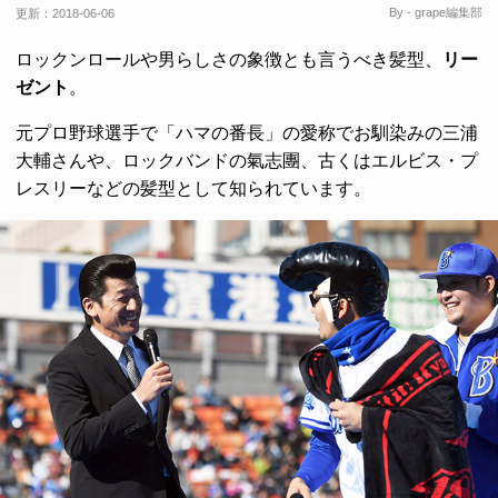
By - grape編集部
更新：
2018-06-06
ロックンロールや男らしさの象徴とも言うべき髪型、
リー
ゼント
。
元プロ野球選手で「ハマの番長」の愛称でお馴染みの三浦
大輔さんや、ロックバンドの氣志團、古くはエルビス・プ
レスリーなどの髪型として知られています。