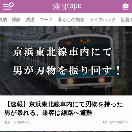
RANK
収納
掃除
洗濯
フード
暮らしの知恵
ライフハック
話題
【速報】京浜東北線車内にて刃物を持った
男が暴れる。乗客は線路へ避難
By - grape編集部
更新：
2018-04-28