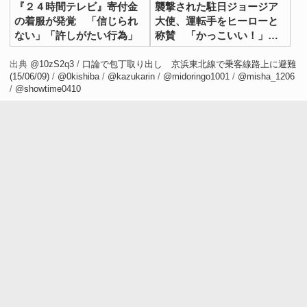
『２４時間テレビ』寄付金
襲撃された駐日ジョージア
の着服が発覚 「信じられ
大使、運転手をヒーローと
ない」「許しがたい行為」
称賛 「かっこいい！」
「尊敬する」
出典
@10zS2q3
/
口論で包丁取り出し 京浜東北線で乗客線路上に避難
(15/06/09)
/
@0kishiba
/
@kazukarin
/
@midoringo1001
/
@misha_1206
/
@showtime0410