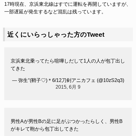
17時現在、京浜東北線はすでに運転を再開していますが、
一部遅延が発生するなど混乱は残っています。
近くにいらっしゃった方のTweet
京浜東北乗ってたら喧嘩しだして1人の人が包丁出し
てきた
— 弥生°(鞘子♡)＊6/12刀剣アニカフェ (@10zS2q3)
2015, 6月 9
男性Aが男性Bの足に足がぶつかったらしく、男性B
がキレて鞄から包丁出してきた