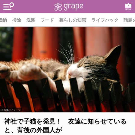
RANK
収納
掃除
洗濯
フード
暮らしの知恵
ライフハック
話題
※写真はイメージ
神社で子猫を発見！ 友達に知らせている
と、背後の外国人が