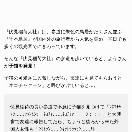
『伏見稲荷大社』は、参道に朱色の鳥居がたくさん並ぶ
『千本鳥居』が国内外の旅行者から人気を集め、平日でも
多くの観光客でにぎわっています。
そんな『伏見稲荷大社』の参道を歩いていると、ようさん
が
子猫を発見！
子猫の可愛さに興奮しながら、友達にも見てもらおうと
「ネコチャァーン」と呼びかけていると…。
伏見稲荷の長い参道で不意に子猫を見つけて「ﾝﾈｺﾁｬ
ｧﾝ……ﾝｯﾝﾋﾝｯ；ﾈｺﾁｬ……ﾈｺﾁｬｧｰｰｰｰｰﾝ；；；」と大興
奮で友達に報告してたら、ちょうど後ろから来た外
国人女性も「ﾝｷﾄｩﾝ……ﾝｷｯﾄｩｩｩｩﾝ……ｷﾄ