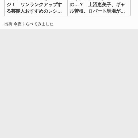
ジ！ ワンランクアップす
の…？ 上沼恵美子、ギャ
る芸能人おすすめのレシピ
ル曽根、ロバート馬場がそ
【３選】
れぞれ玉子焼きに入れたも
のとは
出典
今夜くらべてみました