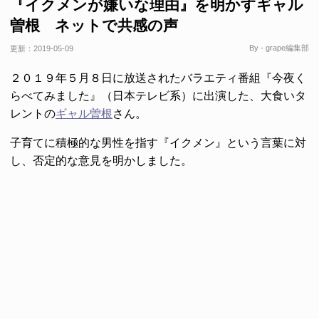
『イクメンが嫌いな理由』を明かすギャル
曽根 ネットで共感の声
By - grape編集部
更新：
2019-05-09
２０１９年５月８日に放送されたバラエティ番組『今夜く
らべてみました』（日本テレビ系）に出演した、大食いタ
レントの
ギャル曽根
さん。
子育てに積極的な男性を指す『イクメン』という言葉に対
し、否定的な意見を明かしました。