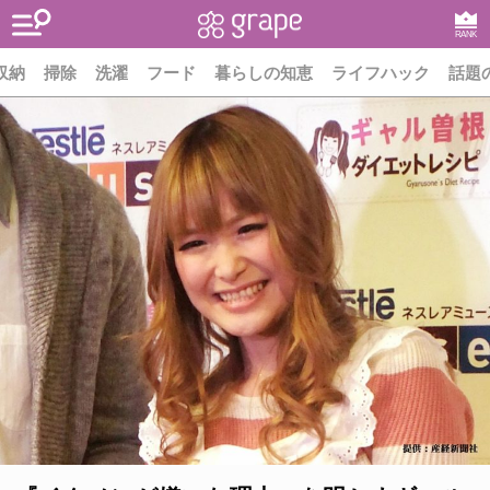
RANK
収納
掃除
洗濯
フード
暮らしの知恵
ライフハック
話題