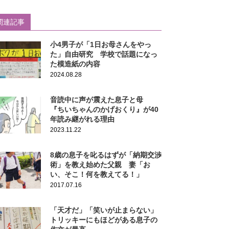
関連記事
小4男子が「1日お母さんをやっ
た」自由研究 学校で話題になっ
た模造紙の内容
2024.08.28
音読中に声が震えた息子と母
『ちいちゃんのかげおくり』が40
年読み継がれる理由
2023.11.22
8歳の息子を叱るはずが「納期交渉
術」を教え始めた父親 妻「お
い、そこ！何を教えてる！」
2017.07.16
「天才だ」「笑いが止まらない」
トリッキーにもほどがある息子の