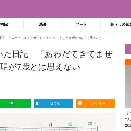
掃除
洗濯
フード
暮らしの知
日記 「あわだてきでまぜられてるよう」という表現が7歳とは思えない
いた日記 「あわだてきでまぜ
1
現が7歳とは思えない
LINE
はてな
コメント 0
キ
つ
202