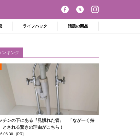
恵
ライフハック
話題の商品
ランキング
ッチンの下にある『見慣れた管』 「ながーく持
」とされる驚きの理由がこちら！
6.06.30
[PR]