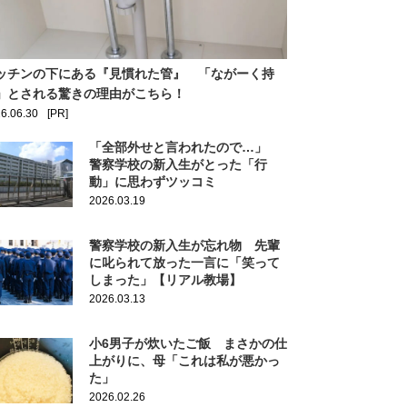
ッチンの下にある『見慣れた管』 「ながーく持
」とされる驚きの理由がこちら！
6.06.30
[PR]
「全部外せと言われたので…」
警察学校の新入生がとった「行
動」に思わずツッコミ
2026.03.19
警察学校の新入生が忘れ物 先輩
に叱られて放った一言に「笑って
しまった」【リアル教場】
2026.03.13
小6男子が炊いたご飯 まさかの仕
上がりに、母「これは私が悪かっ
た」
2026.02.26