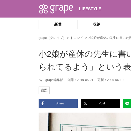
LIFESTYLE
新着
収納
grape（グレイプ）
トレンド
小2娘が産休の先生に書いた
小2娘が産休の先生に書
られてるよう」という表
By - grape編集部
公開：
2019-05-21
更新：
2026-06-10
宿題
Share
Post