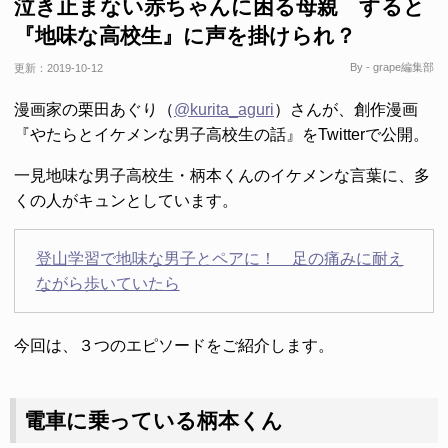
泣き止まない赤ちゃんに困る母親 すると
『地味な高校生』に声を掛けられ？
By - grape編集部
更新：
2019-10-12
漫画家の栗田あぐり（
@kurita_aguri
）さんが、創作漫画
『やたらとイケメンな男子高校生の話』をTwitterで公開。
一見地味な男子高校生・柄本くんのイケメンな言葉に、多
くの人がキュンとしています。
登山学習で地味な男子とペアに！ 足の痛みに耐え
ながら歩いていたら
今回は、３つのエピソードをご紹介します。
電車に乗っている柄本くん