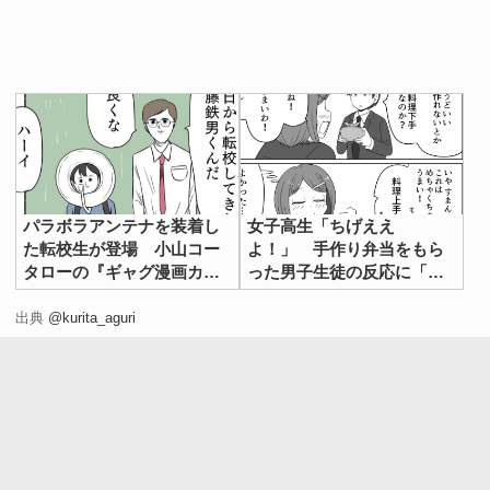
パラボラアンテナを装着し
女子高生「ちげええ
た転校生が登場 小山コー
よ！」 手作り弁当をもら
園芸部の柄本くんは、一見細身で非力に見えますが、実は
タローの『ギャグ漫画カル
った男子生徒の反応に「も
肥料の運搬などで腕力がきたえられていたのです！
タ』1作目が話題
うっ！」
出典
@kurita_aguri
「委員長に大変な思いをさせないように」という気遣い
に、キュンとさせられますね。