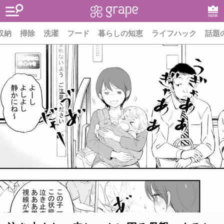
RANK
収納
掃除
洗濯
フード
暮らしの知恵
ライフハック
話題