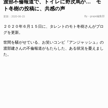
渡部不倫報道で、トイレに野次馬が… モ
ト冬樹の投稿に、共感の声
By - grape編集部
更新：
2020-06-15
２０２０年６月１５日に、タレントのモト冬樹さんがブロ
グを更新。
世間を騒がせている、お笑いコンビ『アンジャッシュ』の
渡部建さんの不倫報道がもたらした、ある状況を憂えまし
た。