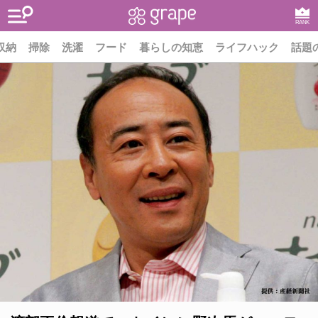
RANK
収納
掃除
洗濯
フード
暮らしの知恵
ライフハック
話題