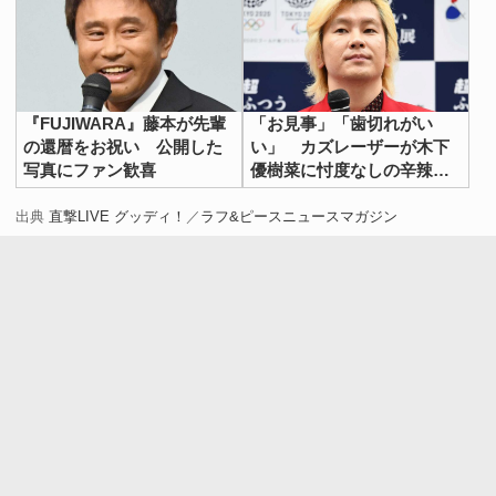
『FUJIWARA』藤本が先輩
「お見事」「歯切れがい
の還暦をお祝い 公開した
い」 カズレーザーが木下
写真にファン歓喜
優樹菜に忖度なしの辛辣コ
メント
出典
直撃LIVE グッディ！
／
ラフ&ピースニュースマガジン