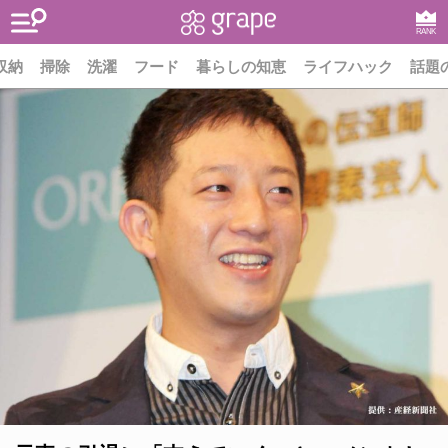
RANK
収納
掃除
洗濯
フード
暮らしの知恵
ライフハック
話題