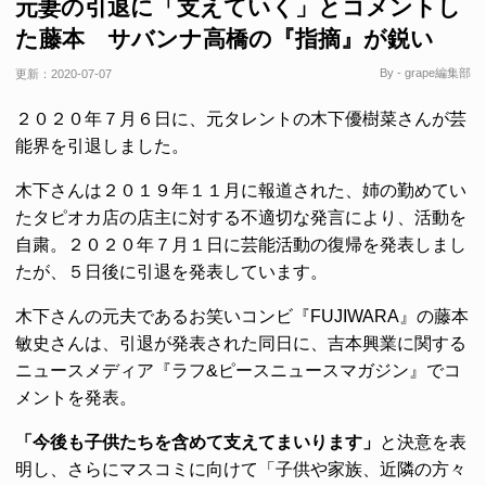
元妻の引退に「支えていく」とコメントし
た藤本 サバンナ高橋の『指摘』が鋭い
By - grape編集部
更新：
2020-07-07
２０２０年７月６日に、元タレントの木下優樹菜さんが芸
能界を引退しました。
木下さんは２０１９年１１月に報道された、姉の勤めてい
たタピオカ店の店主に対する不適切な発言により、活動を
自粛。２０２０年７月１日に芸能活動の復帰を発表しまし
たが、５日後に引退を発表しています。
木下さんの元夫であるお笑いコンビ『FUJIWARA』の藤本
敏史さんは、引退が発表された同日に、吉本興業に関する
ニュースメディア『ラフ&ピースニュースマガジン』でコ
メントを発表。
「今後も子供たちを含めて支えてまいります」
と決意を表
明し、さらにマスコミに向けて「子供や家族、近隣の方々