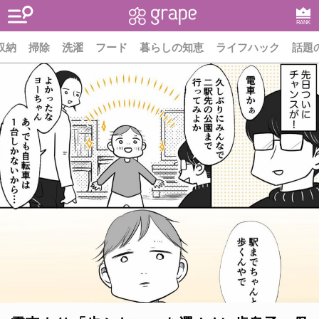
RANK
収納
掃除
洗濯
フード
暮らしの知恵
ライフハック
話題