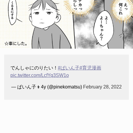
でんしゃにのりたい！
#ぱいん子
#育児漫画
pic.twitter.com/LcfYq3SW1o
— ぱいん子👦4y (@pinekomatsu)
February 28, 2022