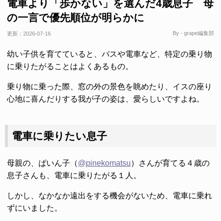
電車より「歩かない」を選んだ4歳息子 母
の一言で優先順位が明らかに
By - grape編集部
更新：
2026-07-16
幼い子供を育てていると、バスや電車など、特定の乗り物
に乗りたがることはよくあるもの。
乗り物に乗った際、窓の外の景色を眺めたり、イスの座り
心地に喜んだりする我が子の姿は、愛らしいですよね。
電車に乗りたい息子
母親の、ぱいん子（
@pinekomatsu
）さんが育てる４歳の
息子さんも、電車に乗りたがる１人。
しかし、なかなか遠出をする機会がないため、電車に乗れ
ずにいました。