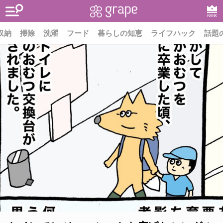
RANK
収納
掃除
洗濯
フード
暮らしの知恵
ライフハック
話題