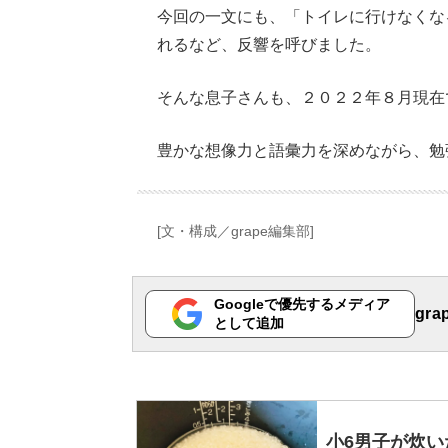
今回の一文にも、「トイレに行けなくな
れるなど、反響を呼びました。
そんな息子さんも、２０２２年８月現在
豊かな想像力と語彙力を深めながら、勉
[文・構成／grape編集部]
Googleで優先するメディア
gr
として追加
小6男子が炊