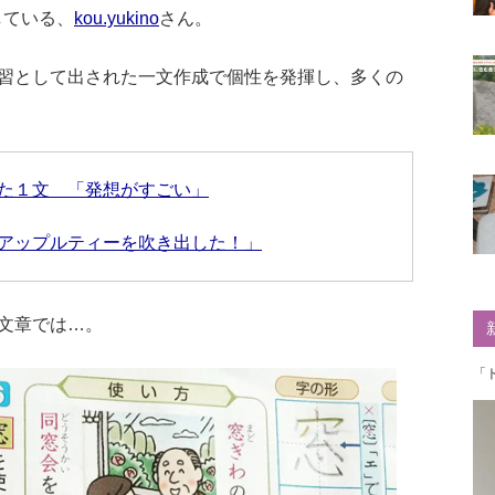
介している、
kou.yukino
さん。
習として出された一文作成で個性を発揮し、多くの
た１文 「発想がすごい」
アップルティーを吹き出した！」
文章では…。
「