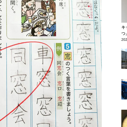
キ
つ
202