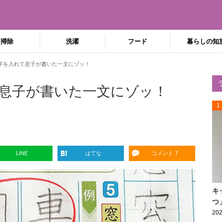
掃除
洗濯
フード
暮らしの知
字を入れて息子が書いた一文にゾッ！
息子が書いた一文にゾッ！
1
LINE
はてな
コメント 7
キ
つ
202