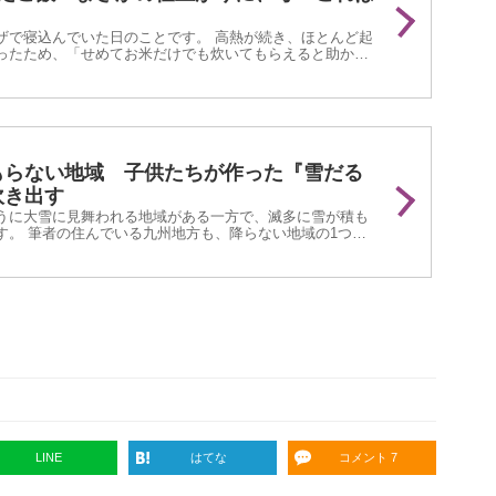
」
ザで寝込んでいた日のことです。 高熱が続き、ほとんど起
ったため、「せめてお米だけでも炊いてもらえると助か
年生だった長男にお願いしました。 「学校の調理実習での
もらない地域 子供たちが作った『雪だる
吹き出す
うに大雪に見舞われる地域がある一方で、滅多に雪が積も
す。 筆者の住んでいる九州地方も、降らない地域の1つ。
下がらないため、雪が降ることはあっても積もることはま
LINE
はてな
コメント 7