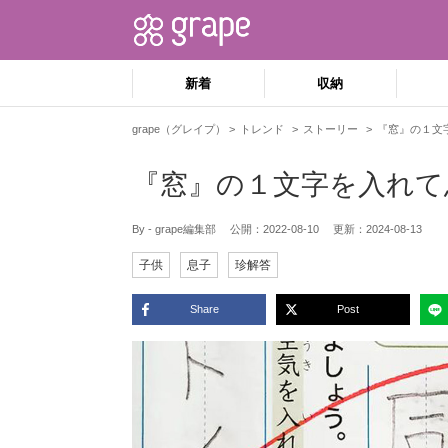
新着
収納
grape（グレイプ）
トレンド
ストーリー
『窓』の１文
『窓』の１文字を入れて
By - grape編集部
公開：
2022-08-10
更新：
2024-08-13
子供
息子
珍解答
Share
Post