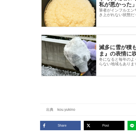
私が悪かった
筆者がインフルエン
き上がれない状態だ
る」と、当時小学6
経験があ...
滅多に雪が積
ま』の表情に
冬になると毎年のよ
らない地域もありま
冬でも気温が大きく
れです。...
出典
kou.yukino
Share
Post