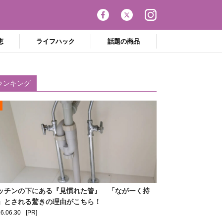
恵
ライフハック
話題の商品
ランキング
ッチンの下にある『見慣れた管』 「ながーく持
」とされる驚きの理由がこちら！
6.06.30
[PR]