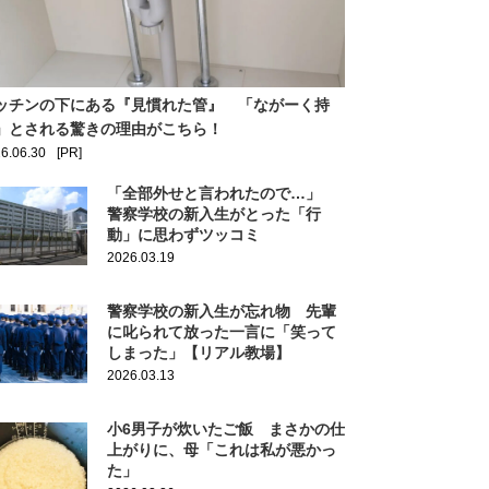
ッチンの下にある『見慣れた管』 「ながーく持
」とされる驚きの理由がこちら！
6.06.30
[PR]
「全部外せと言われたので…」
警察学校の新入生がとった「行
動」に思わずツッコミ
2026.03.19
警察学校の新入生が忘れ物 先輩
に叱られて放った一言に「笑って
しまった」【リアル教場】
2026.03.13
小6男子が炊いたご飯 まさかの仕
上がりに、母「これは私が悪かっ
た」