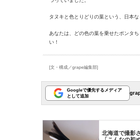
づっていました。
タヌキと色とりどりの葉という、日本な
あなたは、どの色の葉を乗せたポンタち
い！
[文・構成／grape編集部]
Googleで優先するメディア
gr
として追加
北海道で撮影
「こんなの初