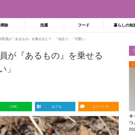
掃除
洗濯
フード
暮らしの知
飼育員が『あるもの』を乗せると？ 「似合う」「可愛い」
員が『あるもの』を乗せる
1
い」
LINE
はてな
コメント 0
キ
つ
202