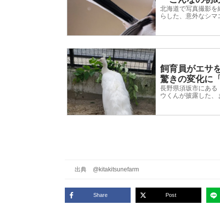
北海道で写真撮影を
らした、意外なシマ
飼育員がエサ
驚きの変化に
長野県須坂市にある『
ウくんが披露した、
がる、珍しい瞬間を
出典
@kitakitsunefarm
Share
Post