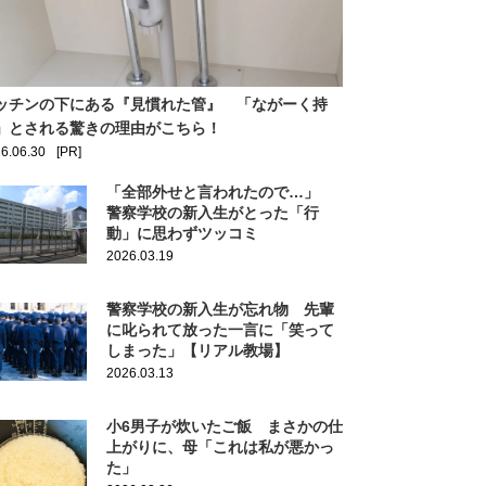
ッチンの下にある『見慣れた管』 「ながーく持
」とされる驚きの理由がこちら！
6.06.30
[PR]
「全部外せと言われたので…」
警察学校の新入生がとった「行
動」に思わずツッコミ
2026.03.19
警察学校の新入生が忘れ物 先輩
に叱られて放った一言に「笑って
しまった」【リアル教場】
2026.03.13
小6男子が炊いたご飯 まさかの仕
上がりに、母「これは私が悪かっ
た」