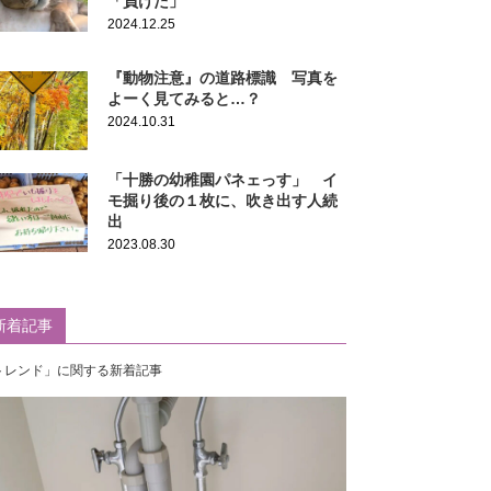
「負けた」
2024.12.25
『動物注意』の道路標識 写真を
よーく見てみると…？
2024.10.31
「十勝の幼稚園パネェっす」 イ
モ掘り後の１枚に、吹き出す人続
出
2023.08.30
新着記事
トレンド」に関する新着記事