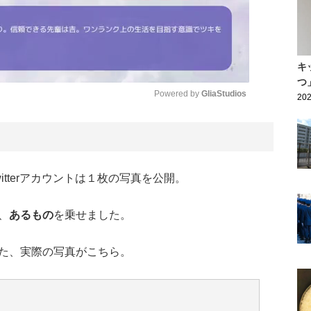
キ
つ
Powered by 
GliaStudios
202
Mute
tterアカウントは１枚の写真を公開。
、
あるもの
を乗せました。
た、実際の写真がこちら。