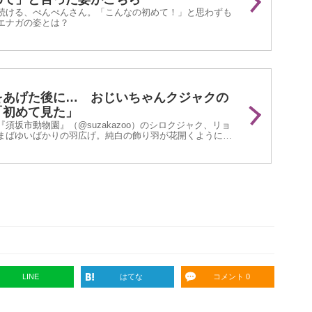
続ける、ぺんぺんさん。「こんなの初めて！」と思わずも
エナガの姿とは？
をあげた後に… おじいちゃんクジャクの
「初めて見た」
須坂市動物園』（@suzakazoo）のシロクジャク、リョ
まばゆいばかりの羽広げ。純白の飾り羽が花開くように広
とらえた飼育員の写真が、Xで注目を集めました。
LINE
はてな
コメント 0