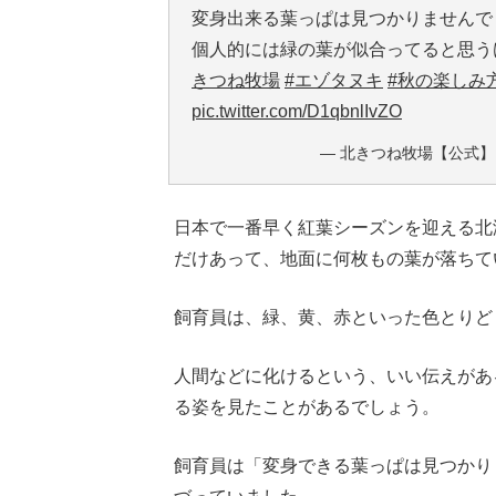
変身出来る葉っぱは見つかりませんで
個人的には緑の葉が似合ってると思う
きつね牧場
#エゾタヌキ
#秋の楽しみ
pic.twitter.com/D1qbnlIvZO
— 北きつね牧場【公式】 (@ki
日本で一番早く紅葉シーズンを迎える北
だけあって、地面に何枚もの葉が落ちて
飼育員は、緑、黄、赤といった色とりど
人間などに化けるという、いい伝えがあ
る姿を見たことがあるでしょう。
飼育員は「変身できる葉っぱは見つかり