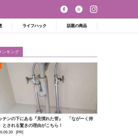
恵
ライフハック
話題の商品
ランキング
ッチンの下にある『見慣れた管』 「ながーく持
」とされる驚きの理由がこちら！
6.06.30
[PR]