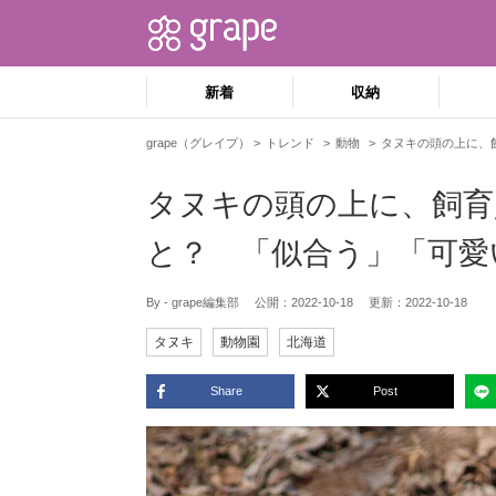
新着
収納
grape（グレイプ）
トレンド
動物
タヌキの頭の上に、
タヌキの頭の上に、飼育
と？ 「似合う」「可愛
By - grape編集部
公開：
2022-10-18
更新：
2022-10-18
タヌキ
動物園
北海道
Share
Post