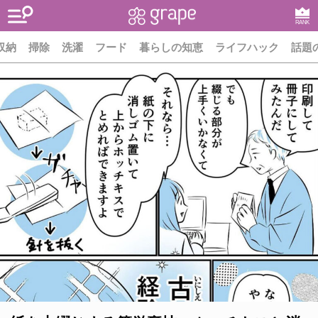
RANK
収納
掃除
洗濯
フード
暮らしの知恵
ライフハック
話題