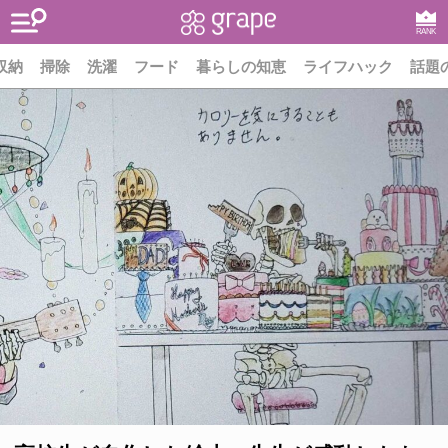
RANK
収納
掃除
洗濯
フード
暮らしの知恵
ライフハック
話題