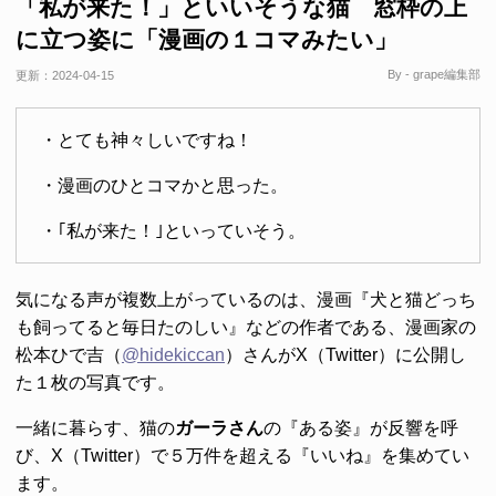
「私が来た！」といいそうな猫 窓枠の上
に立つ姿に「漫画の１コマみたい」
By - grape編集部
更新：
2024-04-15
・とても神々しいですね！
・漫画のひとコマかと思った。
・｢私が来た！｣といっていそう。
気になる声が複数上がっているのは、漫画『犬と猫どっち
も飼ってると毎日たのしい』などの作者である、漫画家の
松本ひで吉（
@hidekiccan
）さんがX（Twitter）に公開し
た１枚の写真です。
一緒に暮らす、猫の
ガーラさん
の『ある姿』が反響を呼
び、X（Twitter）で５万件を超える『いいね』を集めてい
ます。