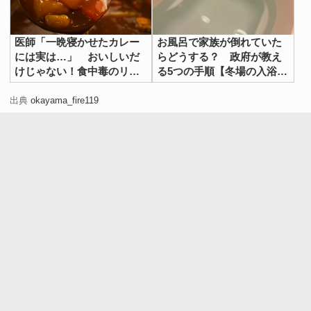
医師「一晩寝かせたカレー
お風呂で家族が倒れていた
には実は…」 おいしいだ
らどうする？ 政府が教え
けじゃない！食中毒のリス
る5つの手順【冬場の入浴事
クに「ずっと勘違いして
故】
た」「常温で置いてた」
出典
okayama_fire119