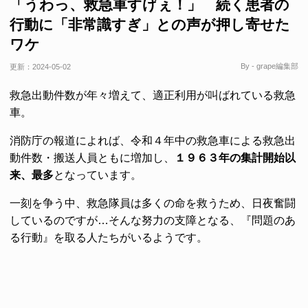
「うわっ、救急車すげぇ！」 続く患者の
行動に「非常識すぎ」との声が押し寄せた
ワケ
By - grape編集部
更新：
2024-05-02
救急出動件数が年々増えて、適正利用が叫ばれている救急
車。
消防庁の報道によれば、令和４年中の救急車による救急出
動件数・搬送人員ともに増加し、
１９６３年の集計開始以
来、最多
となっています。
一刻を争う中、救急隊員は多くの命を救うため、日夜奮闘
しているのですが…そんな努力の支障となる、『問題のあ
る行動』を取る人たちがいるようです。