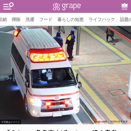
RANK
収納
掃除
洗濯
フード
暮らしの知恵
ライフハック
話題
※写真はイメージ