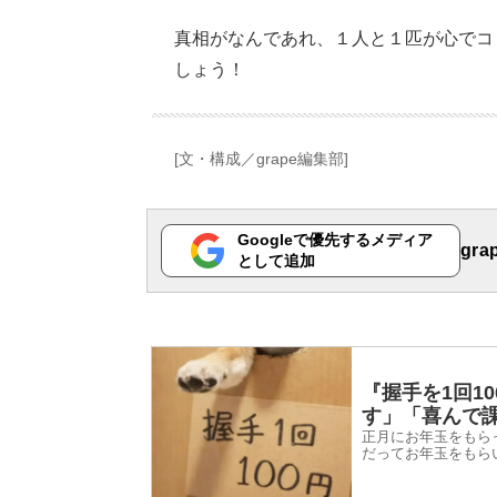
真相がなんであれ、１人と１匹が心でコ
しょう！
[文・構成／grape編集部]
Googleで優先するメディア
gr
として追加
『握手を1回1
す」「喜んで
正月にお年玉をもら
だってお年玉をもら
2026年1月2日、In