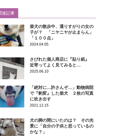
関連記事
柴犬の散歩中、通りすがりの女の
子が？ 「ニヤニヤが止まらん」
「１００点」
2024.04.05
さびれた個人商店に『貼り紙』
近寄ってよく見てみると…
2025.06.10
「絶対に…許さんぞ…」動物病院
で『豹変』した柴犬 ２枚の写真
に吹き出す
2021.12.15
犬の脚の間にいたのは？ その光
景に「自分の子供と思っているの
かな？」