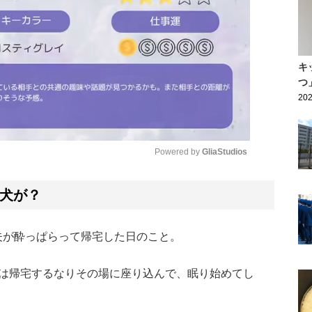
キ
つ
202
Powered by 
GliaStudios
Mute
犬が？
夫が酔っぱらって帰宅した日のこと。
は帰宅するなりその場に座り込んで、眠り始めてし