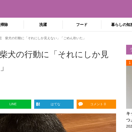
掃除
洗濯
フード
暮らしの知
宅 柴犬の行動に「それにしか見えない」「ごめん吹いた」
柴犬の行動に「それにしか見
1
」
LINE
はてな
コメント 0
キ
つ
202