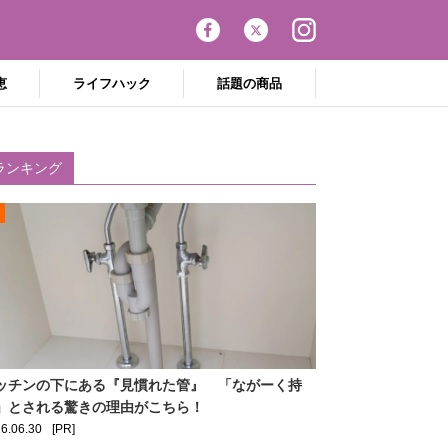
恵
ライフハック
話題の商品
ランキング
ッチンの下にある『見慣れた管』 「ながーく持
」とされる驚きの理由がこちら！
6.06.30
[PR]