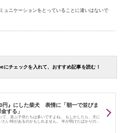
ミュニケーションをとっていることに違いはないで
apeにチェックを入れて、おすすめ記事を読む！
00円』にした柴犬 表情に「朝一で並びま
課金する」
って、喜ぶ子供たちは多いですよね。 もしかしたら、犬に
いたい時があるのかもしれません。 年が明けたばかりの
stagramに投稿された『柴犬のお年玉作戦』が話題と...