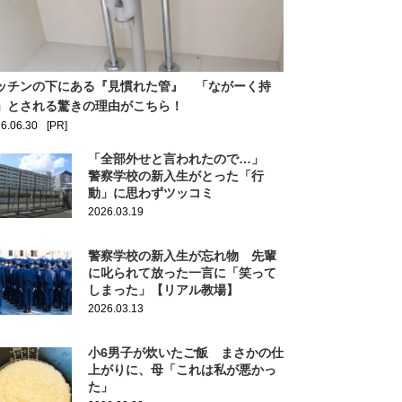
ッチンの下にある『見慣れた管』 「ながーく持
」とされる驚きの理由がこちら！
6.06.30
[PR]
「全部外せと言われたので…」
警察学校の新入生がとった「行
動」に思わずツッコミ
2026.03.19
警察学校の新入生が忘れ物 先輩
に叱られて放った一言に「笑って
しまった」【リアル教場】
2026.03.13
小6男子が炊いたご飯 まさかの仕
上がりに、母「これは私が悪かっ
た」