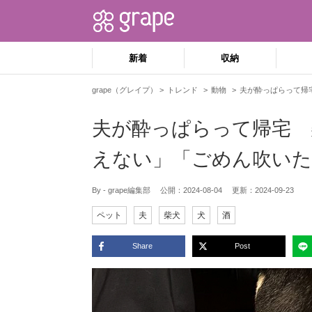
新着
収納
grape（グレイプ）
トレンド
動物
夫が酔っぱらって帰
夫が酔っぱらって帰宅 
えない」「ごめん吹いた
By - grape編集部
公開：
2024-08-04
更新：
2024-09-23
ペット
夫
柴犬
犬
酒
Share
Post