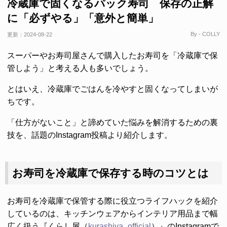
冷蔵庫で固くなるパック寿司 保存の正解
に「必ずやる」「意外と簡単」
By - COLLY
更新：
2024-08-22
スーパーやお寿司屋さんで購入したお寿司を「冷蔵庫で保
管しよう」と考える人も多いでしょう。
とはいえ、冷蔵庫でごはんを冷やすと固くなってしまいが
ちです。
「仕方がないこと」と諦めていた悩みを解消するための裏
技を、話題のInstagram投稿より紹介します。
お寿司を冷蔵庫で保存する時のコツとは
お寿司を冷蔵庫で保管する際に役立つライフハックを紹介
しているのは、キッチンウェアからインテリア用品まで幅
広く扱う『くらし屋（
kurashiya_official
）』のInstagramで