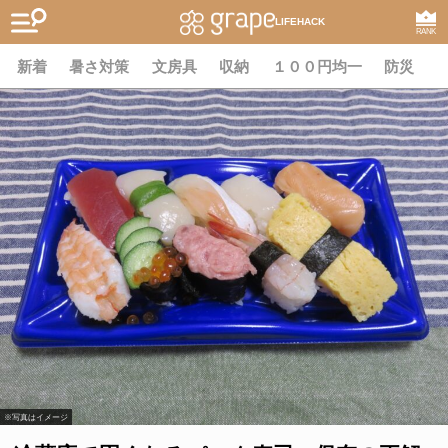
LIFEHACK
RANK
新着
暑さ対策
文房具
収納
１００円均一
防災
※写真はイメージ