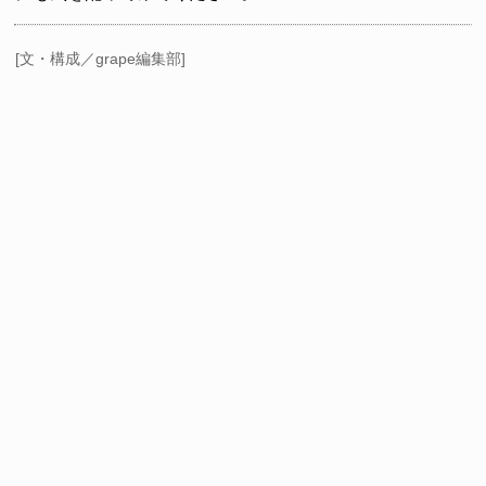
[文・構成／grape編集部]