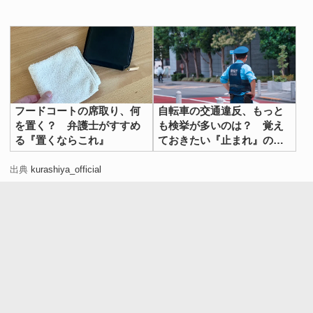
フードコートの席取り、何
自転車の交通違反、もっと
を置く？ 弁護士がすすめ
も検挙が多いのは？ 覚え
る『置くならこれ』
ておきたい『止まれ』のル
ール
出典
kurashiya_official