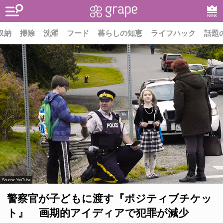
RANK
収納
掃除
洗濯
フード
暮らしの知恵
ライフハック
話題
Source:
YouTube
警察官が子どもに渡す『ポジティブチケッ
ト』 画期的アイディアで犯罪が減少