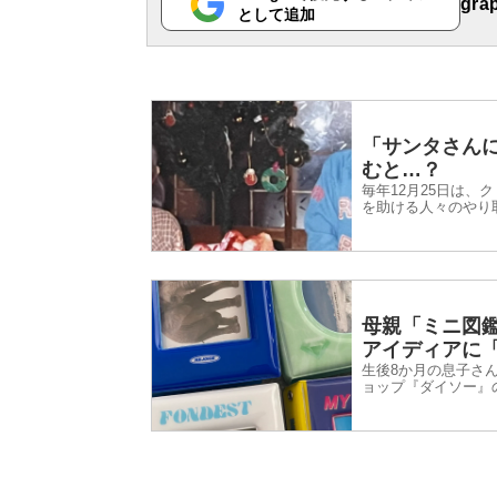
gr
として追加
「サンタさん
むと…？
毎年12月25日は、
を助ける人々のやり
に呼びかけてみると
ましたよ！
母親「ミニ図鑑
アイディアに
生後8か月の息子さん
ョップ『ダイソー』
います。 2025年
響を呼びました。