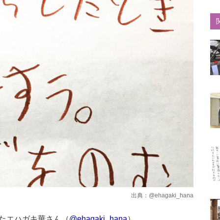
出典：
@ehagaki_hana
たエハガキ華さん（
@ehagaki_hana
）。