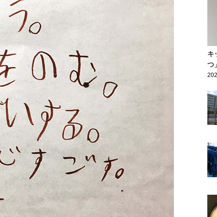
キ
つ
202