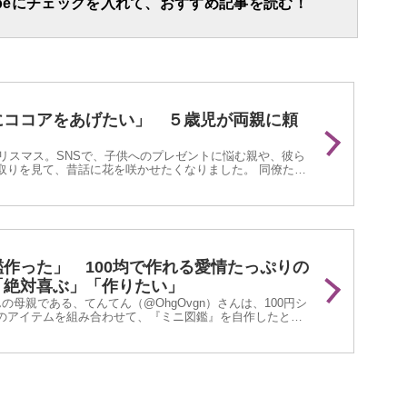
apeにチェックを入れて、おすすめ記事を読む！
にココアをあげたい」 ５歳児が両親に頼
クリスマス。SNSで、子供へのプレゼントに悩む親や、彼ら
取りを見て、昔話に花を咲かせたくなりました。 同僚たち
、楽しいものから、どこかほろ苦いものまで幅広く集まり
作った」 100均で作れる愛情たっぷりの
「絶対喜ぶ」「作りたい」
の母親である、てんてん（@OhgOvgn）さんは、100円シ
のアイテムを組み合わせて、『ミニ図鑑』を自作したとい
12月1日にXで『ミニ図鑑』の写真を投稿したところ、大きな反