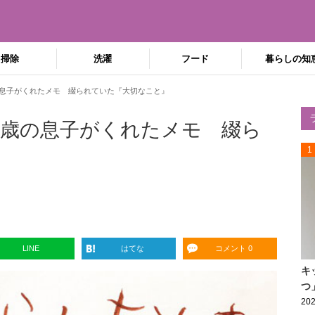
掃除
洗濯
フード
暮らしの知
息子がくれたメモ 綴られていた『大切なこと』
歳の息子がくれたメモ 綴ら
1
LINE
はてな
コメント 0
キ
つ
202