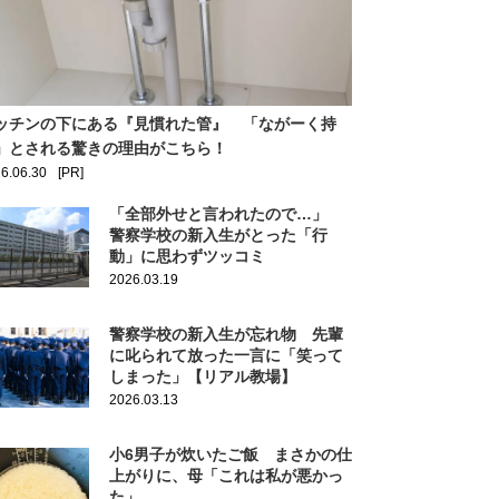
ッチンの下にある『見慣れた管』 「ながーく持
」とされる驚きの理由がこちら！
6.06.30
[PR]
「全部外せと言われたので…」
警察学校の新入生がとった「行
動」に思わずツッコミ
2026.03.19
警察学校の新入生が忘れ物 先輩
に叱られて放った一言に「笑って
しまった」【リアル教場】
2026.03.13
小6男子が炊いたご飯 まさかの仕
上がりに、母「これは私が悪かっ
た」