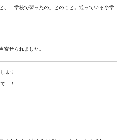
と、「学校で習ったの」とのこと。通っている小学
声寄せられました。
にします
んて…！
ね
だ