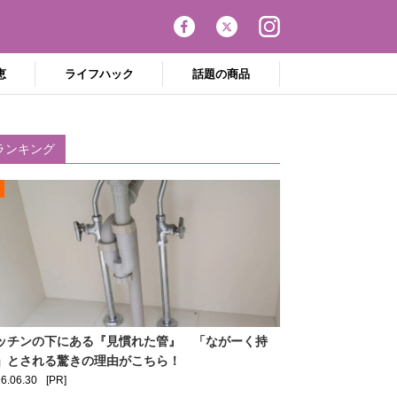
恵
ライフハック
話題の商品
ランキング
ッチンの下にある『見慣れた管』 「ながーく持
」とされる驚きの理由がこちら！
6.06.30
[PR]