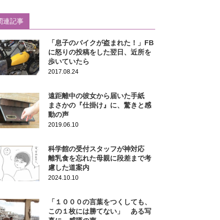
関連記事
「息子のバイクが盗まれた！」FB
に怒りの投稿をした翌日、近所を
歩いていたら
2017.08.24
遠距離中の彼女から届いた手紙
まさかの『仕掛け』に、驚きと感
動の声
2019.06.10
科学館の受付スタッフが神対応
離乳食を忘れた母親に段差まで考
慮した道案内
2024.10.10
「１０００の言葉をつくしても、
この１枚には勝てない」 ある写