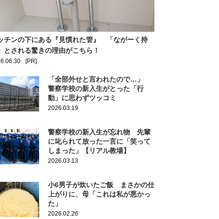
ッチンの下にある『見慣れた管』 「ながーく持
」とされる驚きの理由がこちら！
6.06.30
[PR]
「全部外せと言われたので…」
警察学校の新入生がとった「行
動」に思わずツッコミ
2026.03.19
警察学校の新入生が忘れ物 先輩
に叱られて放った一言に「笑って
しまった」【リアル教場】
2026.03.13
小6男子が炊いたご飯 まさかの仕
上がりに、母「これは私が悪かっ
た」
2026.02.26