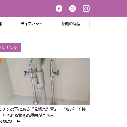
恵
ライフハック
話題の商品
ランキング
ッチンの下にある『見慣れた管』 「ながーく持
」とされる驚きの理由がこちら！
6.06.30
[PR]