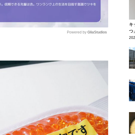
キ
つ
Powered by 
GliaStudios
202
Mute