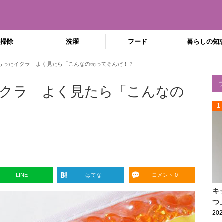
掃除
洗濯
フード
暮らしの知
らったイクラ よく見たら「こんなの売ってるんだ！？」
クラ よく見たら「こんなの
1
LINE
はてな
コメント 0
キ
つ
202