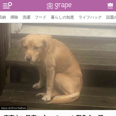
RANK
収納
掃除
洗濯
フード
暮らしの知恵
ライフハック
話題
Source:
@JJFromTheBronx