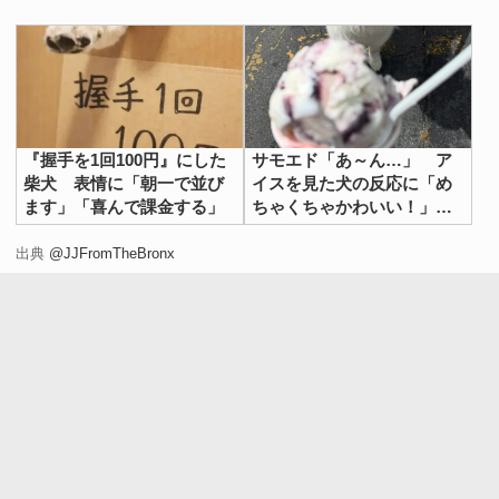
『握手を1回100円』にした
サモエド「あ～ん…」 ア
柴犬 表情に「朝一で並び
イスを見た犬の反応に「め
ます」「喜んで課金する」
ちゃくちゃかわいい！」
「一口欲しいよね」
出典
@JJFromTheBronx