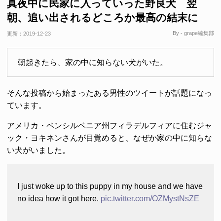
真夜中に民家に入っていった野良犬 翌
朝、追い出されるどころか最高の結末に
By - grape編集部
更新：
2019-12-23
朝起きたら、家の中に知らない犬がいた。
そんな投稿から始まったある男性のツイートが話題になっ
ています。
アメリカ・ペンシルベニア州フィラデルフィアに住むジャ
ック・ヨキネンさんが目覚めると、なぜか家の中に知らな
い犬がいました。
I just woke up to this puppy in my house and we have
no idea how it got here.
pic.twitter.com/OZMystNsZE