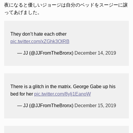
夜になると優しいジョージは自分のベッドをスージーに譲
ってあげました。
They don’t hate each other
pic.twitter.com/xZGhk3OlRB
— JJ (@JJFromTheBronx)
December 14, 2019
There is a glitch in the matrix. George Gabe up his
bed for her
pic.twitter.com/8yIj1EanoW
— JJ (@JJFromTheBronx)
December 15, 2019