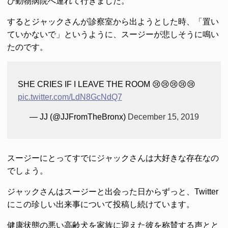
び動物病院へ連れて行きました。
するとジャックさんが診察室から出ようとした時、「置い
ていかないで」というように、スージーが悲しそうに鳴い
たのです。
SHE CRIES IF I LEAVE THE ROOM 😢😢😢😢😢
pic.twitter.com/LdN8GcNdQ7
— JJ (@JJFromTheBronx)
December 15, 2019
スージーにとってすでにジャックさんは大好きな存在なの
でしょう。
ジャックさんはスージーと出会った日からずっと、Twitter
にこの珍しい出来事について投稿し続けています。
健康状態の悪い高齢犬を家族に迎えた彼を称賛する声とと