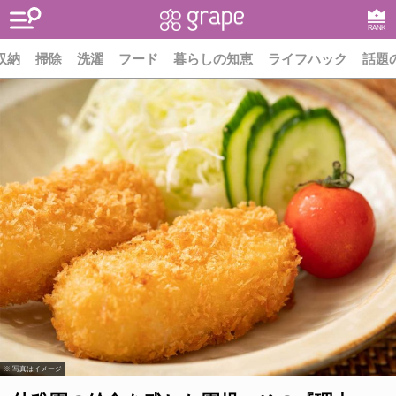
RANK
収納
掃除
洗濯
フード
暮らしの知恵
ライフハック
話題
※ 写真はイメージ