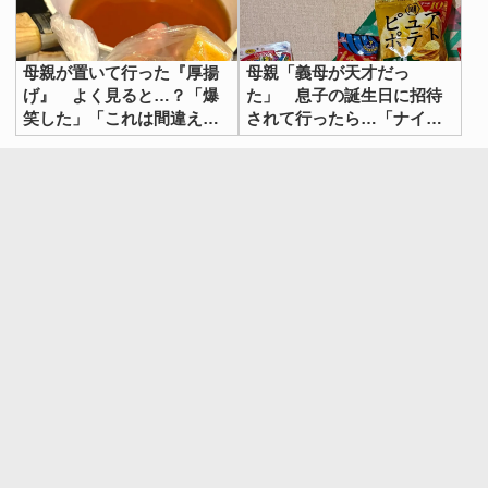
母親が置いて行った『厚揚
母親「義母が天才だっ
げ』 よく見ると…？「爆
た」 息子の誕生日に招待
笑した」「これは間違える
されて行ったら…「ナイス
わ」
アイディア」「もっと早く
知りたかった」