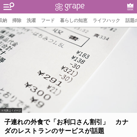
RANK
収納
掃除
洗濯
フード
暮らしの知恵
ライフハック
話題
※写真はイメージ
子連れの外食で「お利口さん割引」 カナ
ダのレストランのサービスが話題