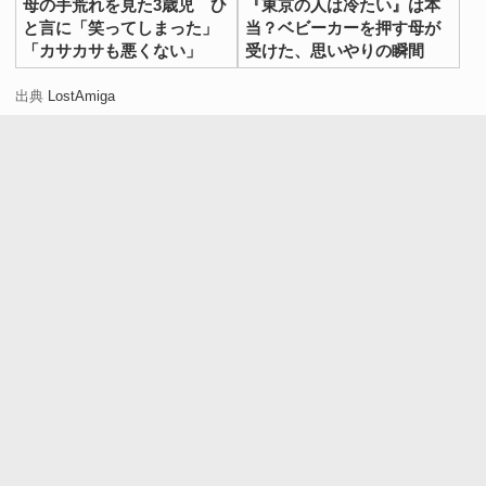
母の手荒れを見た3歳児 ひ
『東京の人は冷たい』は本
と言に「笑ってしまった」
当？ベビーカーを押す母が
「カサカサも悪くない」
受けた、思いやりの瞬間
出典
LostAmiga