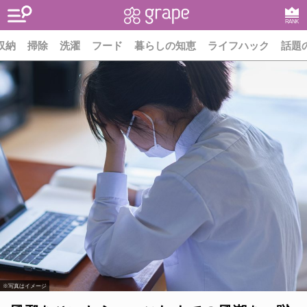
RANK
収納
掃除
洗濯
フード
暮らしの知恵
ライフハック
話題
※写真はイメージ