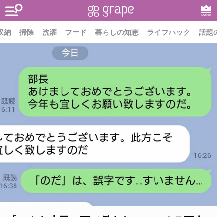
RANK
収納
掃除
洗濯
フード
暮らしの知恵
ライフハック
話題