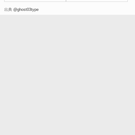
が現実か」
出典
@ghost03type