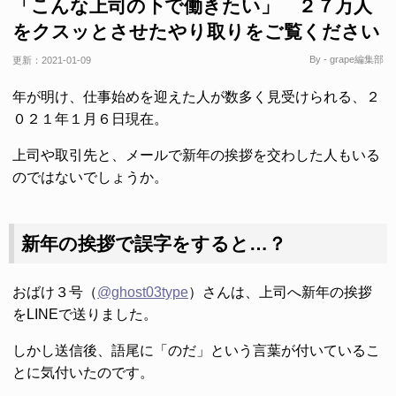
「こんな上司の下で働きたい」 ２７万人
をクスッとさせたやり取りをご覧ください
By - grape編集部
更新：
2021-01-09
年が明け、仕事始めを迎えた人が数多く見受けられる、２
０２１年１月６日現在。
上司や取引先と、メールで新年の挨拶を交わした人もいる
のではないでしょうか。
新年の挨拶で誤字をすると…？
おばけ３号（
@ghost03type
）さんは、上司へ新年の挨拶
をLINEで送りました。
しかし送信後、語尾に「のだ」という言葉が付いているこ
とに気付いたのです。