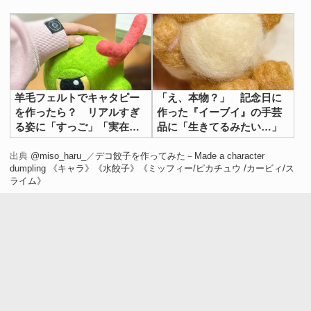
羊毛フェルトでキャタピー
「え、本物？」 記念日に
を作ったら？ リアルすぎ
作った『イーブイ』の手芸
る姿に「すっご」「実在し
品に「生きてるみたい…」
てるみたい」
出典
@miso_haru_
／
デコ餃子を作ってみた－Made a character
dumpling 《キャラ》《水餃子》《ミッフィー/ピカチュウ /カービィ/ス
ライム》