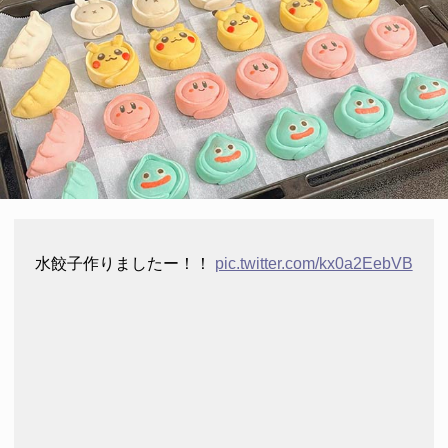
水餃子作りましたー！！
pic.twitter.com/kx0a2EebVB