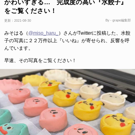
かわいすぎる… 完成度の高い『水餃子』
をご覧ください！
By - grape編集部
更新：
2021-08-30
みそはる（
@miso_haru_
）さんがTwitterに投稿した、水餃
子の写真に２２万件以上『いいね』が寄せられ、反響を呼
んでいます。
早速、その写真をご覧ください！