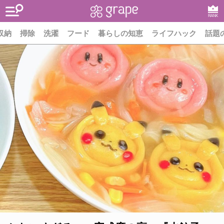
RANK
収納
掃除
洗濯
フード
暮らしの知恵
ライフハック
話題