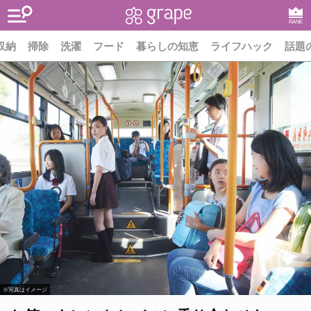
RANK
収納
掃除
洗濯
フード
暮らしの知恵
ライフハック
話題
※写真はイメージ